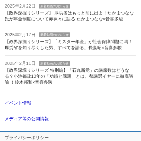
2025年2月22日
新着動画のお知らせ
【政界深掘りシリーズ】 厚労省はもっと前に出よ！たかまつなな
氏が年金制度について赤裸々に語る たかまつなな×音喜多駿
2025年2月17日
新着動画のお知らせ
【政界深掘りシリーズ】「ミスター年金」が社会保障問題に喝！
厚労省を知り尽くした男、すべてを語る。長妻昭×音喜多駿
2025年2月11日
新着動画のお知らせ
【政界深堀りシリーズ 特別編】「石丸新党」の議席数はどうな
る？小池都政10年の「功績と課題」とは。都議選イヤーに徹底議
論 ！鈴木邦和×音喜多駿
イベント情報
メディア等の公開情報
プライバシーポリシー