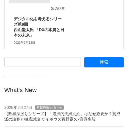
次の記事
デジタル化を考えるシリー
ズ第6回
西山圭太氏 「DXの本質と日
本の未来」
2021年9月13日
What's New
2025年2月27日
新着動画のお知らせ
【政界深掘りシリーズ】「選択的夫婦別姓」はなぜ必要か？賛成
派の論客と徹底討論 サイボウズ青野慶久×音喜多駿